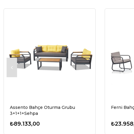
Assento Bahçe Oturma Grubu
Ferni Bah
3+1+1+Sehpa
₺89.133,00
₺23.958