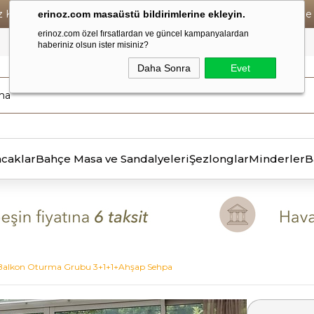
iz Kargo • Vade Farksız 6 Taksit ! • Havale Ödemelerde Se
erinoz.com masaüstü bildirimlerine ekleyin.
erinoz.com özel fırsatlardan ve güncel kampanyalardan
haberiniz olsun ister misiniz?
Daha Sonra
Evet
ncaklar
Bahçe Masa ve Sandalyeleri
Şezlonglar
Minderler
B
 Balkon Oturma Grubu 3+1+1+Ahşap Sehpa