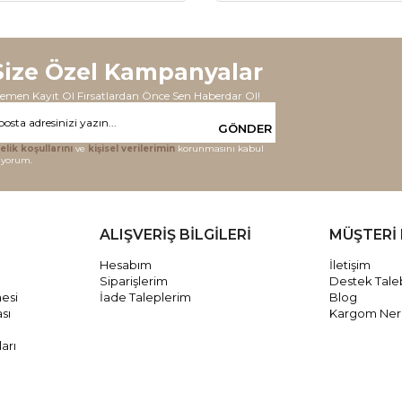
Size Özel Kampanyalar
emen Kayıt Ol Fırsatlardan Önce Sen Haberdar Ol!
GÖNDER
elik koşullarını
ve
kişisel verilerimin
korunmasını kabul
iyorum.
ALIŞVERİŞ BİLGİLERİ
MÜŞTERİ 
Hesabım
İletişim
Siparişlerim
Destek Tale
mesi
İade Taleplerim
Blog
ası
Kargom Ne
arı