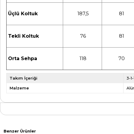
Üçlü Koltuk
187,5
81
Tekli Koltuk
76
81
Orta Sehpa
118
70
Takım İçeriği
3-1
Malzeme
Alü
Benzer Ürünler