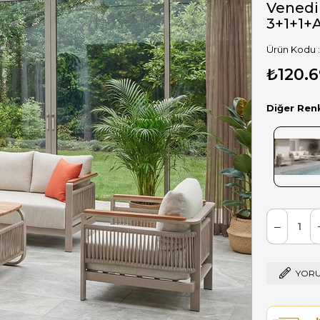
Venedi
3+1+1+
₺120.6
Diğer Ren
YORU