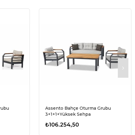
rubu
Assento Bahçe Oturma Grubu
3+1+1+Yüksek Sehpa
₺106.254,50