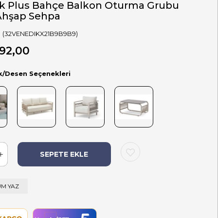
k Plus Bahçe Balkon Oturma Grubu
Ahşap Sehpa
(32VENEDIKX21B9B9B9)
92,00
k/Desen Seçenekleri
M YAZ