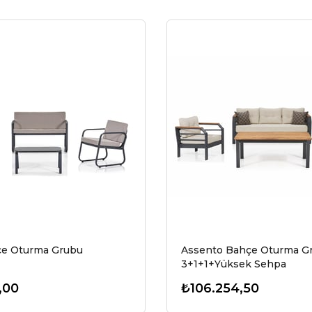
çe Oturma Grubu
Assento Bahçe Oturma G
3+1+1+Yüksek Sehpa
,00
₺106.254,50