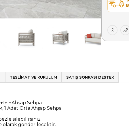
I
TESLIMAT VE KURULUM
SATIŞ SONRASI DESTEK
+1+1+Ahşap Sehpa
uk, 1 Adet Orta Ahşap Sehpa
ezle silebilirsiniz.
olarak gönderilecektir.