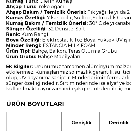
Kumaş Türü:
Olefin Kumaş
Ahşap Türü:
Iroko Ağacı
Ahşap Bakım / Temizlik Önerisi:
Tik yağı ile yılda 2 
Kumaş Özelliği:
Yıkanabilir, Su İtici, Solmazlık Garant
Kumaş Bakım / Temizlik Önerisi:
30° C de yıkanabil
Sünger Özelliği:
32 Densite, Soft
Renk:
Kum Rengi
Boya Özelliği:
Elektrostatik Toz Boya, Yüksek UV ış
Minder Rengi:
ESTANCIA MILK FOAM
Ürün Tipi:
Bahçe, Balkon, Teras Oturma Grubu
Ürün Grubu:
Bahçe Mobilyaları
Ek Bilgiler:
Ürünümüz tamamen alüminyum malzemede
etkilenmez. Kumaşlarımız solmazlık garantili, su itic
olup, UV dayanıma sahiptir. Minderlerimiz fermuarlı
sünger özelliğindedir. Sırt minderinde ise elyaf ve b
kullanılmakta aynı zamanda şık görüntüleri ile iç mek
ÜRÜN BOYUTLARI
Genişlik
Derinlik