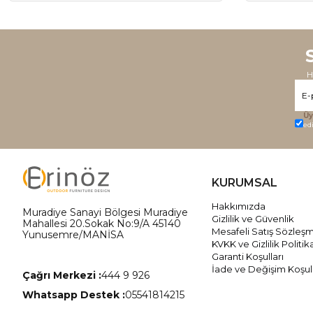
H
Üy
ed
KURUMSAL
Hakkımızda
Muradiye Sanayi Bölgesi Muradiye
Gizlilik ve Güvenlik
Mahallesi 20.Sokak No:9/A 45140
Mesafeli Satış Sözleş
Yunusemre/MANİSA
KVKK ve Gizlilik Politik
Garanti Koşulları
İade ve Değişim Koşull
Çağrı Merkezi :
444 9 926
Whatsapp Destek :
05541814215