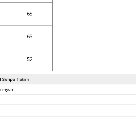
65
65
52
-1 Sehpa Takım
minyum