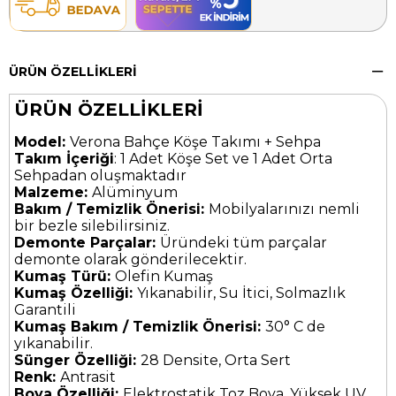
ÜRÜN ÖZELLIKLERI
ÜRÜN ÖZELLİKLERİ
Model:
Verona Bahçe Köşe Takımı + Sehpa
Takım İçeriği
: 1 Adet Köşe Set ve 1 Adet Orta
Sehpadan oluşmaktadır
Malzeme:
Alüminyum
Bakım / Temizlik Önerisi:
Mobilyalarınızı nemli
bir bezle silebilirsiniz.
Demonte Parçalar:
Üründeki tüm parçalar
demonte olarak gönderilecektir.
Kumaş Türü:
Olefin Kumaş
Kumaş Özelliği:
Yıkanabilir, Su İtici, Solmazlık
Garantili
Kumaş Bakım / Temizlik Önerisi:
30° C de
yıkanabilir.
Sünger Özelliği:
28 Densite, Orta Sert
Renk:
Antrasit
Boya Özelliği:
Elektrostatik Toz Boya, Yüksek UV