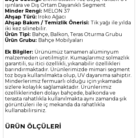
ışınlara ve Dış Ortam Dayanıklı Segment
Minder Rengi:
MELON 37
Ahşap Türü:
Iroko Ağacı
Ahşap Bakım / Temizlik Önerisi:
Tik yağı ile yılda
iki kez silinebilir.
Ürün Tipi:
Bahçe, Balkon, Teras Oturma Grubu
Ürün Grubu:
Bahçe Mobilyaları
Ek Bilgiler:
Ürünümüz tamamen alüminyum
malzemeden üretilmiştir. Kumaşlarımız solmazlık
garantili, su itici özellikli, yıkanabilir özellikleri
barındırmaktadır. Ürünlerimizde mimari segment
toz boya kullanılmakta olup, UV dayanıma sahiptir.
Minderlerimiz fermuarlı olduğu için yıkamada
sizlere kolaylık sağlamaktadır. Ürünlerimiz
özelliklerinden dolayı bahçede, balkonda ve
terasta rahatlıkla kullanılmakta aynı zamanda şık
görüntüleri ile iç mekanda da rahatlıkla
kullanabilirsiniz.
ÜRÜN ÖLÇÜLERİ