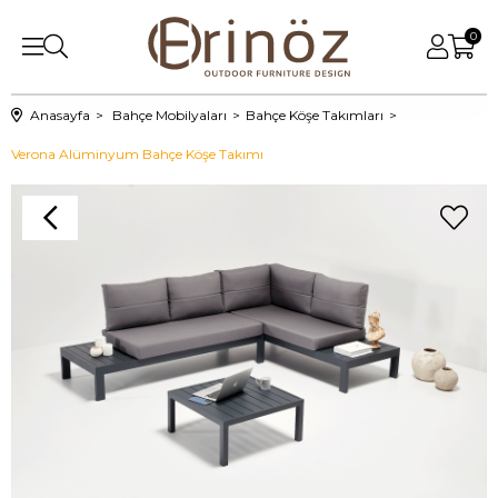
0
Anasayfa
Bahçe Mobilyaları
Bahçe Köşe Takımları
Verona Alüminyum Bahçe Köşe Takımı