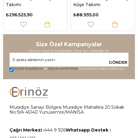
Takımı
Köşe Takımı
₺296.525,90
₺88.935,00
Size Özel Kampanyalar
Hemen Kayıt Ol Fırsatlardan Önce Sen Haberdar Ol!
GÖNDER
Üyelik koşullarını
ve
kişisel verilerimin
korunmasını kabul ediyorum.
Muradiye Sanayi Bölgesi Muradiye Mahallesi 20.Sokak
No:9/A 45140 Yunusemre/MANİSA
Çağrı Merkezi :
444 9 926
Whatsapp Destek :