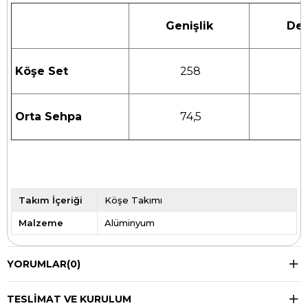
Genişlik
Der
Köşe Set
258
1
Orta Sehpa
74,5
7
Takım İçeriği
Köşe Takımı
Malzeme
Alüminyum
YORUMLAR
(0)
TESLIMAT VE KURULUM