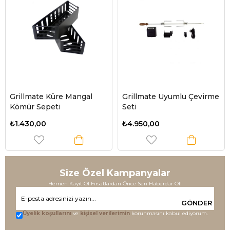
Grillmate Küre Mangal
Grillmate Uyumlu Çevirme
Kömür Sepeti
Seti
₺1.430,00
₺4.950,00
Size Özel Kampanyalar
Hemen Kayıt Ol Fırsatlardan Önce Sen Haberdar Ol!
GÖNDER
Üyelik koşullarını
ve
kişisel verilerimin
korunmasını kabul ediyorum.