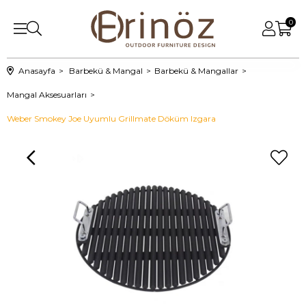
0
Anasayfa
Barbekü & Mangal
Barbekü & Mangallar
Mangal Aksesuarları
Weber Smokey Joe Uyumlu Grillmate Döküm Izgara