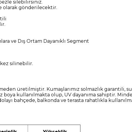
ezle silebilirsiniz.
olarak gönderilecektir.
ili
ir.
ınlara ve Dış Ortam Dayanıklı Segment
kez silinebilir.
etilmiştir. Kumaşlarımız solmazlık garantili, su itici
 boya kullanılmakta olup, UV dayanıma sahiptir. Minder
dolayı bahçede, balkonda ve terasta rahatlıkla kullanıl
erinlik
Yükseklik