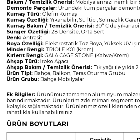
Bakım / Temizlik Önerisi:
Mobilyalarınızı nemli bir b
Demonte Parçalar:
Üründeki tüm parçalar demonte 
Kumaş Türü:
Olefin Kumaş
Kumaş Özelliği:
Yıkanabilir, Su İtici, Solmazlık Garant
Kumaş Bakım / Temizlik Önerisi:
30° C de yıkanabil
Sünger Özelliği:
28 Densite, Orta Sert
Renk:
Antrasit
Boya Özelliği:
Elektrostatik Toz Boya, Yüksek UV ış
Minder Rengi:
TRIOLE K01 (Krem)
Kırlent Rengi:
GALA CAGE STONE (Kahve/Krem)
Ahşap Türü:
Iroko Ağacı
Ahşap Bakım / Temizlik Önerisi:
Tik yağı ile yılda 2 
Ürün Tipi:
Bahçe, Balkon, Teras Oturma Grubu
Ürün Grubu:
Bahçe Mobilyaları
Ek Bilgiler:
Ürünümüz tamamen alüminyum malzemeden ür
barındırmaktadır. Ürünlerimizde mimari segment toz
kolaylık sağlamaktadır. Ürünlerimiz özelliklerinden 
rahatlıkla kullanabilirsiniz.
ÜRÜN BOYUTLARI
Genişlik
D