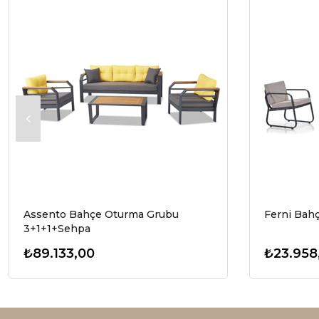
Assento Bahçe Oturma Grubu
Ferni Bah
3+1+1+Sehpa
₺89.133,00
₺23.958