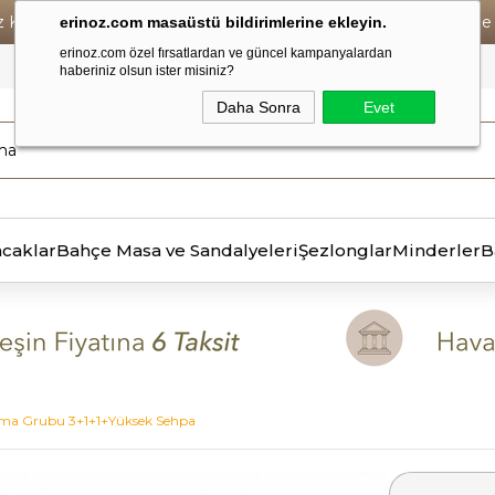
iz Kargo • Vade Farksız 6 Taksit ! • Havale Ödemelerde Se
erinoz.com masaüstü bildirimlerine ekleyin.
erinoz.com özel fırsatlardan ve güncel kampanyalardan
haberiniz olsun ister misiniz?
Daha Sonra
Evet
ncaklar
Bahçe Masa ve Sandalyeleri
Şezlonglar
Minderler
B
ma Grubu 3+1+1+Yüksek Sehpa