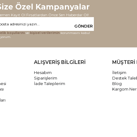
Size Özel Kampanyalar
emen Kayıt Ol Fırsatlardan Önce Sen Haberdar Ol!
GÖNDER
elik koşullarını
ve
kişisel verilerimin
korunmasını kabul
iyorum.
ALIŞVERİŞ BİLGİLERİ
MÜŞTERİ 
Hesabım
İletişim
Siparişlerim
Destek Tale
mesi
İade Taleplerim
Blog
ası
Kargom Ne
arı