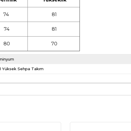
74
81
74
81
80
70
minyum
-1 Yüksek Sehpa Takım