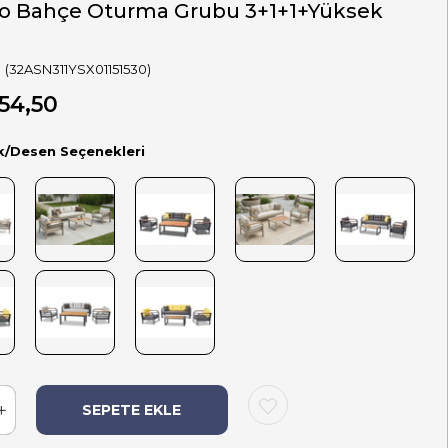
o Bahçe Oturma Grubu 3+1+1+Yüksek
(32ASN311YSX01151530)
54,50
k/Desen Seçenekleri