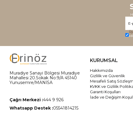
H
Üy
ed
KURUMSAL
Hakkımızda
Muradiye Sanayi Bölgesi Muradiye
Gizlilik ve Güvenlik
Mahallesi 20.Sokak No:9/A 45140
Mesafeli Satış Sözleş
Yunusemre/MANİSA
KVKK ve Gizlilik Politik
Garanti Koşulları
İade ve Değişim Koşull
Çağrı Merkezi :
444 9 926
Whatsapp Destek :
05541814215