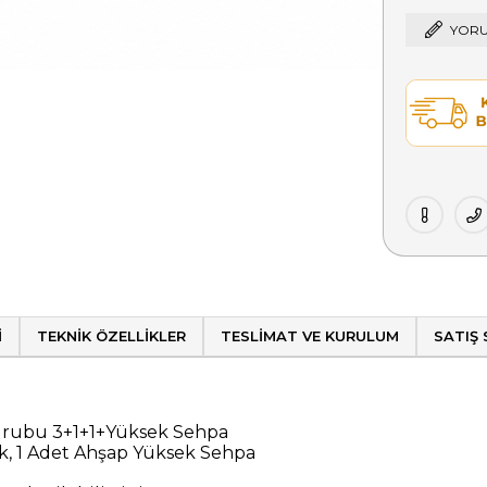
YORU
I
TEKNIK ÖZELLIKLER
TESLIMAT VE KURULUM
SATIŞ
rubu 3+1+1+Yüksek Sehpa
tuk, 1 Adet Ahşap Yüksek Sehpa