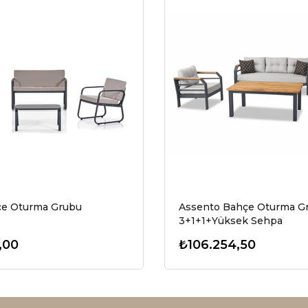
çe Oturma Grubu
Assento Bahçe Oturma G
3+1+1+Yüksek Sehpa
,00
₺106.254,50