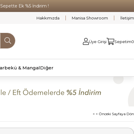
pette Ek %5 İndirim !
Hakkımızda
Manisa Showroom
İletişim
Üye Girişi
Sepetim
0
arbekü & Mangal
Diğer
< < Önceki Sayfaya Dön