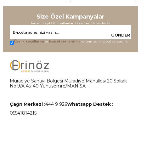
Size Özel Kampanyalar
Hemen Kayıt Ol Fırsatlardan Önce Sen Haberdar Ol!
GÖNDER
Üyelik koşullarını
ve
kişisel verilerimin
korunmasını kabul ediyorum.
Muradiye Sanayi Bölgesi Muradiye Mahallesi 20.Sokak
No:9/A 45140 Yunusemre/MANİSA
Çağrı Merkezi :
444 9 926
Whatsapp Destek :
05541814215