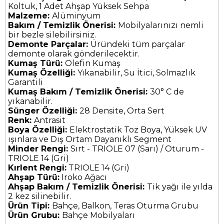
Koltuk, 1 Adet Ahşap Yüksek Sehpa
Malzeme:
Alüminyum
Bakım / Temizlik Önerisi:
Mobilyalarınızı nemli
bir bezle silebilirsiniz.
Demonte Parçalar:
Üründeki tüm parçalar
demonte olarak gönderilecektir.
Kumaş Türü:
Olefin Kumaş
Kumaş Özelliği:
Yıkanabilir, Su İtici, Solmazlık
Garantili
Kumaş Bakım / Temizlik Önerisi:
30° C de
yıkanabilir.
Sünger Özelliği:
28 Densite, Orta Sert
Renk:
Antrasit
Boya Özelliği:
Elektrostatik Toz Boya, Yüksek UV
ışınlara ve Dış Ortam Dayanıklı Segment
Minder Rengi:
Sırt - TRIOLE 07 (Sarı) / Oturum -
TRIOLE 14 (Gri)
Kırlent Rengi:
TRIOLE 14 (Gri)
Ahşap Türü:
Iroko Ağacı
Ahşap Bakım / Temizlik Önerisi:
Tik yağı ile yılda
2 kez silinebilir.
Ürün Tipi:
Bahçe, Balkon, Teras Oturma Grubu
Ürün Grubu:
Bahçe Mobilyaları