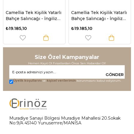
Camellia Tek Kişilik Yatarlı
Camellia Tek Kişilik Yatarlı
Bahçe Salıncağı - İngiliz
Bahçe Salıncağı - İngiliz
Güllü
Güllü
₺19.185,10
₺19.185,10
Size Özel Kampanyalar
Hemen Kayıt Ol Fırsatlardan Önce Sen Haberdar Ol!
GÖNDER
Üyelik koşullarını
ve
kişisel verilerimin
korunmasını kabul ediyorum.
Muradiye Sanayi Bölgesi Muradiye Mahallesi 20.Sokak
No:9/A 45140 Yunusemre/MANİSA