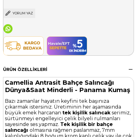
YORUM YAZ
ÜRÜN ÖZELLIKLERI
Camellia Antrasit Bahçe Salıncağı
Dünya&Saat Minderli - Panama Kumaş
Bazı zamanlar hayatın keyfini tek başınıza
çıkarmak istersiniz. Üretiminin her aşamasında
büyük emek harcanan
tek kişilik salıncak
serimiz,
sürtünmeyi engelleyici çelik bilyeli rulmanları
sayesinde ses yapmaz.
Tek kişilik bir bahçe
salıncağı
olmasına rağmen paslanmaz, 7mm
kalınlığındaki 8 boğum krom kaplı çelik yay ile çok