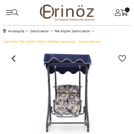
0
Anasayfa
Salıncaklar
Tek Kişilik Salıncaklar
Camellia Tek Kişilik Yatarlı Bahçe Salıncağı - Dünya&Saat