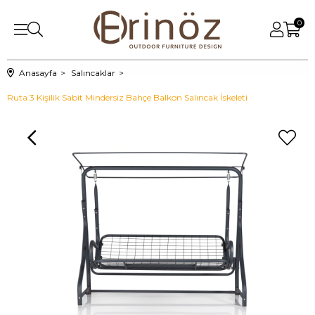
0
Anasayfa
Salıncaklar
Ruta 3 Kişilik Sabit Mindersiz Bahçe Balkon Salıncak İskeleti