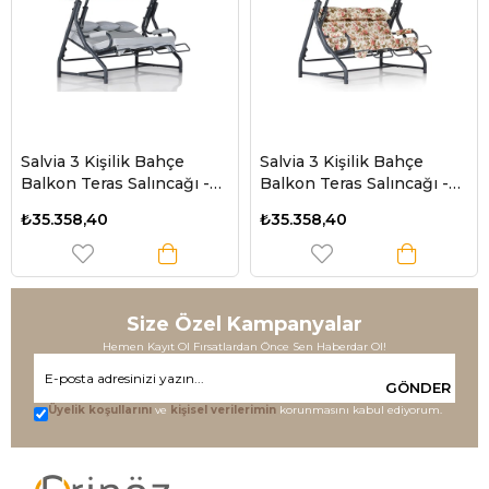
Salvia 3 Kişilik Bahçe
Salvia 3 Kişilik Bahçe
Balkon Teras Salıncağı -
Balkon Teras Salıncağı -
Minder: Lacivert Çizgili
İngiliz Gülü
₺35.358,40
₺35.358,40
Tente: Lacivert
Size Özel Kampanyalar
Hemen Kayıt Ol Fırsatlardan Önce Sen Haberdar Ol!
GÖNDER
Üyelik koşullarını
ve
kişisel verilerimin
korunmasını kabul ediyorum.