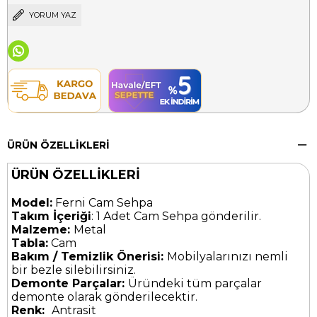
YORUM YAZ
ÜRÜN ÖZELLIKLERI
ÜRÜN ÖZELLİKLERİ
Model:
Ferni Cam Sehpa
Takım İçeriği
: 1 Adet Cam Sehpa gönderilir.
Malzeme:
Metal
Tabla:
Cam
Bakım / Temizlik Önerisi:
Mobilyalarınızı nemli
bir bezle silebilirsiniz.
Demonte Parçalar:
Üründeki tüm parçalar
demonte olarak gönderilecektir.
Renk:
Antrasit