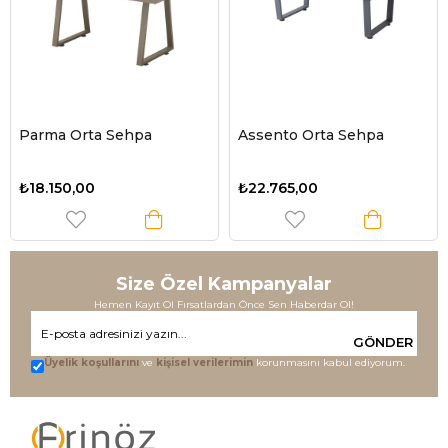
Parma Orta Sehpa
Assento Orta Sehpa
₺18.150,00
₺22.765,00
Size Özel Kampanyalar
Hemen Kayıt Ol Fırsatlardan Önce Sen Haberdar Ol!
GÖNDER
Üyelik koşullarını
ve
kişisel verilerimin
korunmasını kabul ediyorum.