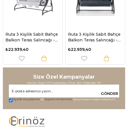
Ruta 3 Kişilik Sabit Bahçe
Ruta 3 Kişilik Sabit Bahçe
Balkon Teras Salıncağı -
Balkon Teras Salıncağı -
Minder: Gri Çizgili Tente:
Antrasit
₺22.939,40
₺22.939,40
Gri
Size Özel Kampanyalar
Hemen Kayıt Ol Fırsatlardan Önce Sen Haberdar Ol!
GÖNDER
Üyelik koşullarını
ve
kişisel verilerimin
korunmasını kabul ediyorum.