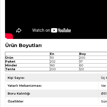
Ürün Boyutları
En
Bo
Ürün
110
200
Paket
202
57
Minder
160
60
Tente
200
120
Kişi Sayısı
Üç K
Yatarlı Mekanizması
Var
Boru Kalınlığı
Ø51
Özellikler
Sün