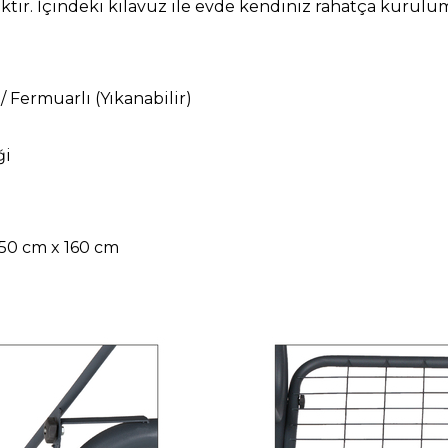
tir. İçindeki kılavuz ile evde kendiniz rahatça kurulu
/ Fermuarlı (Yıkanabilir)
ği
/ 50 cm x 160 cm