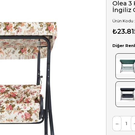
Olea 3 
İngiliz
₺23.81
Diğer Ren