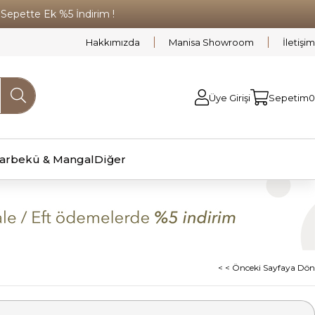
pette Ek %5 İndirim !
Hakkımızda
Manisa Showroom
İletişim
Üye Girişi
Sepetim
0
arbekü & Mangal
Diğer
< < Önceki Sayfaya Dön