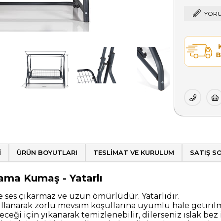
YORU
I
ÜRÜN BOYUTLARI
TESLIMAT VE KURULUM
SATIŞ S
nama Kumaş - Yatarlı
e ses çıkarmaz ve uzun ömürlüdür. Yatarlıdır.
anarak zorlu mevsim koşullarına uyumlu hale getirilmişt
ceği için yıkanarak temizlenebilir, dilerseniz ıslak bez i