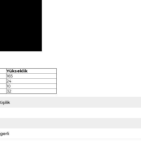
y
Yükseklik
165
24
10
32
işilik
gerli