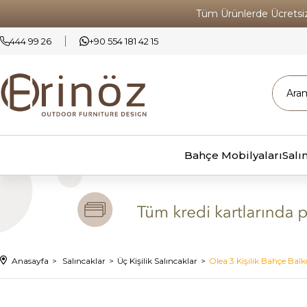
Tüm Ürünlerde Ücrets
444 99 26
+90 554 181 42 15
Bahçe Mobilyaları
Salı
Anasayfa
Salıncaklar
Üç Kişilik Salıncaklar
Olea 3 Kişilik Bahçe Balk