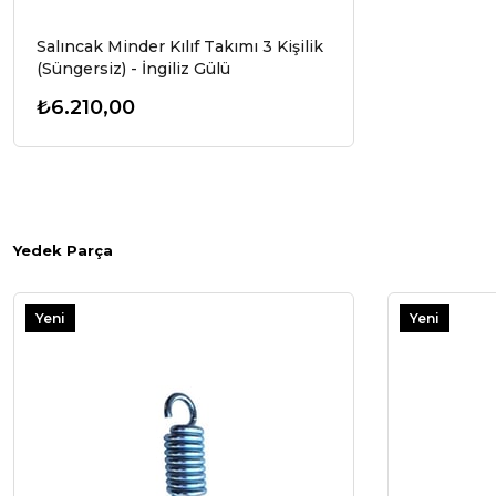
Salıncak Minder Kılıf Takımı 3 Kişilik
(Süngersiz) - İngiliz Gülü
₺6.210,00
Yedek Parça
Yeni
Yeni
Ürün
Ürün