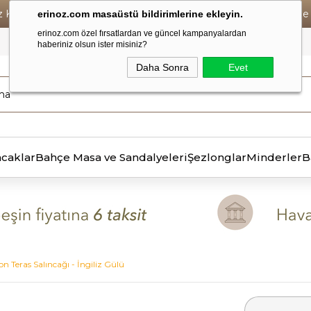
iz Kargo • Vade Farksız 6 Taksit ! • Havale Ödemelerde Se
erinoz.com masaüstü bildirimlerine ekleyin.
erinoz.com özel fırsatlardan ve güncel kampanyalardan
haberiniz olsun ister misiniz?
Daha Sonra
Evet
ncaklar
Bahçe Masa ve Sandalyeleri
Şezlonglar
Minderler
B
on Teras Salıncağı - İngiliz Gülü