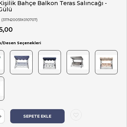
Kişilik Bahçe Balkon Teras Salıncağı -
 Gülü
(31TN20051X010707)
5,00
k/Desen Seçenekleri