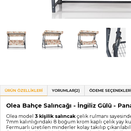
ÜRÜN ÖZELLIKLERI
YORUMLAR
(2)
ÖDEME SEÇENEKLER
Olea Bahçe Salıncağı - İngiliz Gülü - Pa
Olea model
3 kişilik salıncak
çelik rulmanı sayesind
7mm kalınlığındaki 8 boğum krom kaplı çelik yay kull
Fermuarlı üretilen minderler kolay takılıp çıkarılabile