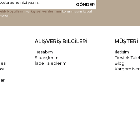
GÖNDER
elik koşullarını
ve
kişisel verilerimin
korunmasını kabul
iyorum.
ALIŞVERİŞ BİLGİLERİ
MÜŞTERİ 
Hesabım
İletişim
Siparişlerim
Destek Tale
mesi
İade Taleplerim
Blog
ası
Kargom Ne
arı