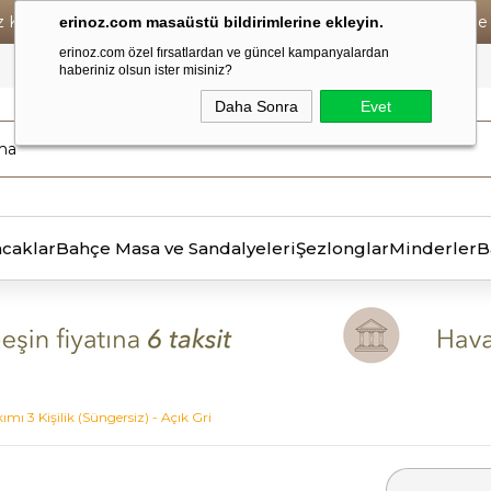
iz Kargo • Vade Farksız 6 Taksit ! • Havale Ödemelerde Se
erinoz.com masaüstü bildirimlerine ekleyin.
erinoz.com özel fırsatlardan ve güncel kampanyalardan
haberiniz olsun ister misiniz?
Daha Sonra
Evet
ncaklar
Bahçe Masa ve Sandalyeleri
Şezlonglar
Minderler
B
ımı 3 Kişilik (Süngersiz) - Açık Gri