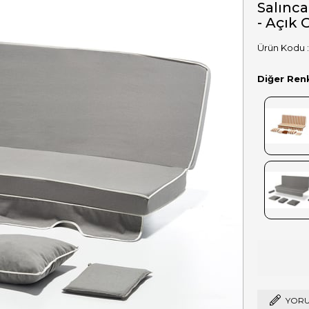
Salınca
- Açık G
Diğer Ren
YORU