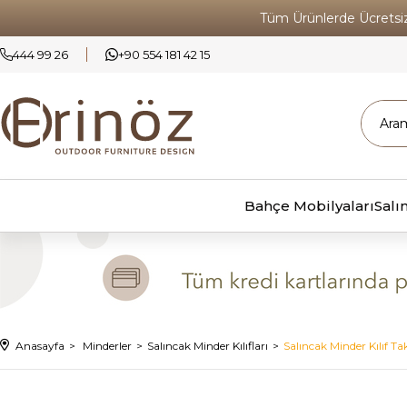
Tüm Ürünlerde Ücrets
444 99 26
+90 554 181 42 15
Bahçe Mobilyaları
Salı
Anasayfa
Minderler
Salıncak Minder Kılıfları
Salıncak Minder Kılıf Tak