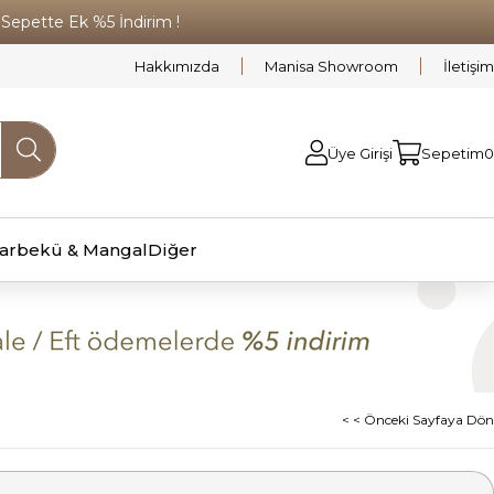
pette Ek %5 İndirim !
Hakkımızda
Manisa Showroom
İletişim
Üye Girişi
Sepetim
0
arbekü & Mangal
Diğer
< < Önceki Sayfaya Dön