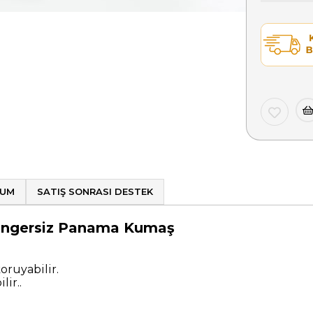
LUM
SATIŞ SONRASI DESTEK
- Süngersiz Panama Kumaş
oruyabilir.
lir..