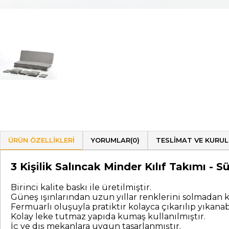
ÜRÜN ÖZELLIKLERI
YORUMLAR
(0)
TESLIMAT VE KURU
3 Kişilik Salıncak Minder Kılıf Takımı 
Birinci kalite baskı ile üretilmiştir.
Güneş ışınlarından uzun yıllar renklerini solmadan k
Fermuarlı oluşuyla pratiktir kolayca çıkarılıp yıkanabi
Kolay leke tutmaz yapıda kumaş kullanılmıştır.
İç ve dış mekanlara uygun tasarlanmıştır.