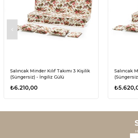
Salıncak Minder Kılıf Takımı 3 Kişilik
Salıncak Mi
(Süngersiz) - İngiliz Gülü
(Süngersiz)
₺6.210,00
₺5.620,
H