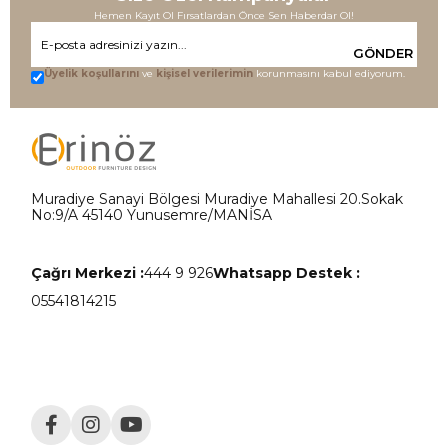
Hemen Kayıt Ol Fırsatlardan Önce Sen Haberdar Ol!
GÖNDER
Üyelik koşullarını
ve
kişisel verilerimin
korunmasını kabul ediyorum.
Muradiye Sanayi Bölgesi Muradiye Mahallesi 20.Sokak
No:9/A 45140 Yunusemre/MANİSA
Çağrı Merkezi :
444 9 926
Whatsapp Destek :
05541814215