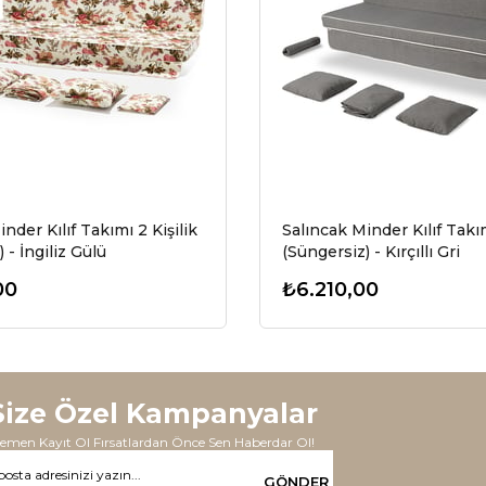
nder Kılıf Takımı 2 Kişilik
Salıncak Minder Kılıf Takım
 - İngiliz Gülü
(Süngersiz) - Kırçıllı Gri
00
₺6.210,00
Size Özel Kampanyalar
emen Kayıt Ol Fırsatlardan Önce Sen Haberdar Ol!
GÖNDER