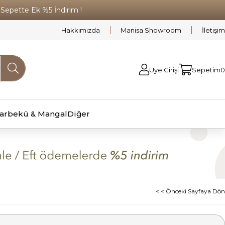
pette Ek %5 İndirim !
Hakkımızda
Manisa Showroom
İletişim
Üye Girişi
Sepetim
0
arbekü & Mangal
Diğer
< < Önceki Sayfaya Dön