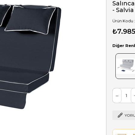
Salınca
- Salvia
₺7.985
Diğer Ren
YORU