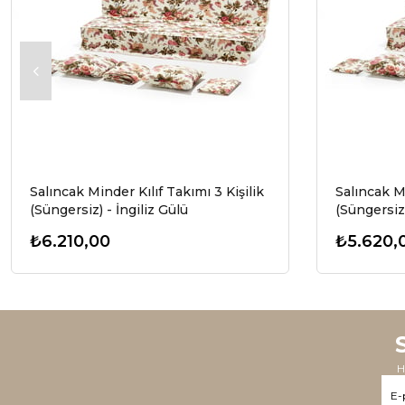
Salıncak Minder Kılıf Takımı 3 Kişilik
Salıncak Mi
(Süngersiz) - İngiliz Gülü
(Süngersiz)
₺6.210,00
₺5.620,
H