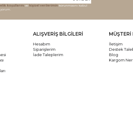
elik koşullarını
ve
kişisel verilerimin
korunmasını kabul
iyorum.
ALIŞVERİŞ BİLGİLERİ
MÜŞTERİ 
Hesabım
İletişim
Siparişlerim
Destek Tale
mesi
İade Taleplerim
Blog
ası
Kargom Ne
arı