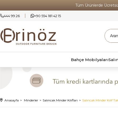
Tüm Ürünlerde Ücrets
444 99 26
+90 554 181 42 15
Bahçe Mobilyaları
Salı
Anasayfa
Minderler
Salıncak Minder Kılıfları
Salıncak Minder Kılıf Tak