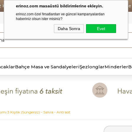
iz Kargo • Vade Farksız 6 Taksit ! • Havale Ödemelerde Se
erinoz.com masaüstü bildirimlerine ekleyin.
erinoz.com özel fırsatlardan ve güncel kampanyalardan
haberiniz olsun ister misiniz?
Daha Sonra
Evet
ncaklar
Bahçe Masa ve Sandalyeleri
Şezlonglar
Minderler
B
ımı 3 Kişilik (Süngersiz) - Salvia - Antrasit