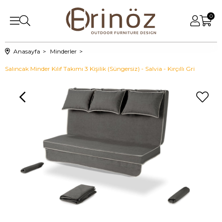
0
Anasayfa
Minderler
Salıncak Minder Kılıf Takımı 3 Kişilik (Süngersiz) - Salvia - Kırçıllı Gri