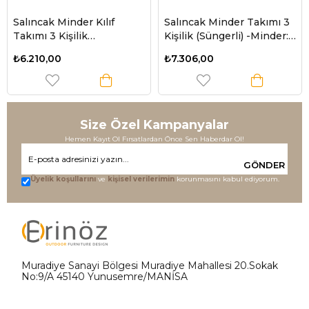
Salıncak Minder Kılıf
Salıncak Minder Takımı 3
Takımı 3 Kişilik
Kişilik (Süngerli) -Minder:
(Süngersiz) - Minder:
Yeşil Çizgili Tente: Yeşil
₺6.210,00
₺7.306,00
Denizci Desen Tente:
Lacivert
Size Özel Kampanyalar
Hemen Kayıt Ol Fırsatlardan Önce Sen Haberdar Ol!
GÖNDER
Üyelik koşullarını
ve
kişisel verilerimin
korunmasını kabul ediyorum.
Muradiye Sanayi Bölgesi Muradiye Mahallesi 20.Sokak
No:9/A 45140 Yunusemre/MANİSA