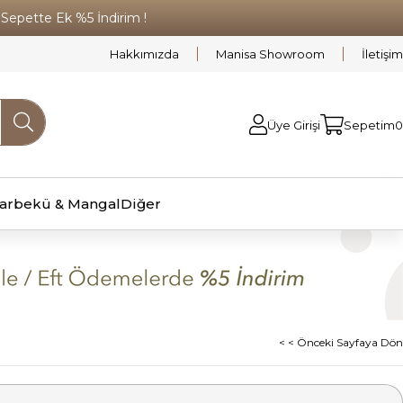
pette Ek %5 İndirim !
Hakkımızda
Manisa Showroom
İletişim
Üye Girişi
Sepetim
0
arbekü & Mangal
Diğer
< < Önceki Sayfaya Dön