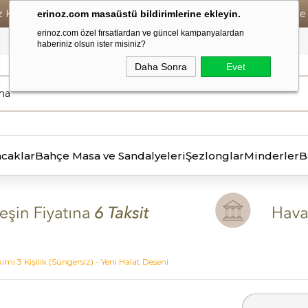
iz Kargo • Vade Farksız 6 Taksit ! • Havale Ödemelerde Se
erinoz.com masaüstü bildirimlerine ekleyin.
erinoz.com özel fırsatlardan ve güncel kampanyalardan
haberiniz olsun ister misiniz?
Daha Sonra
Evet
ncaklar
Bahçe Masa ve Sandalyeleri
Şezlonglar
Minderler
B
kımı 3 Kişilik (Süngersiz) - Yeni Halat Deseni