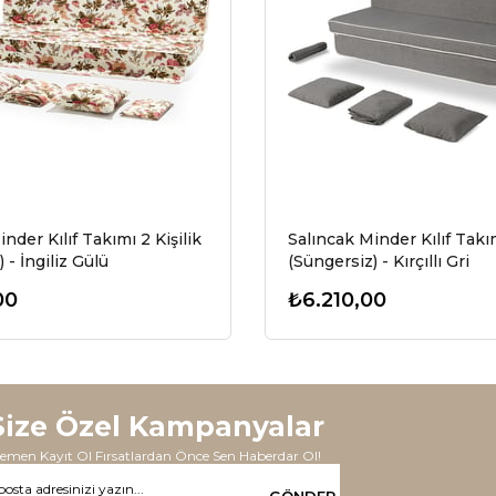
nder Kılıf Takımı 2 Kişilik
Salıncak Minder Kılıf Takım
 - İngiliz Gülü
(Süngersiz) - Kırçıllı Gri
00
₺6.210,00
Size Özel Kampanyalar
emen Kayıt Ol Fırsatlardan Önce Sen Haberdar Ol!
GÖNDER