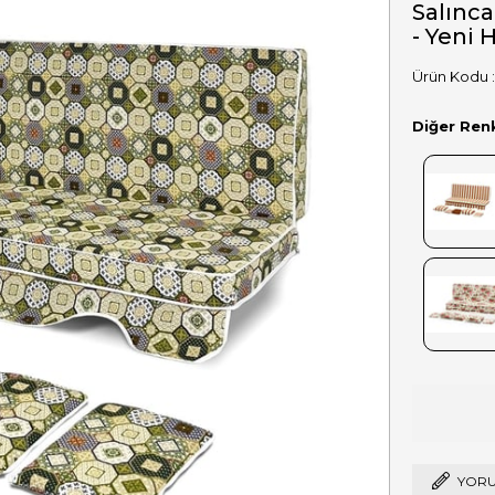
Salınca
- Yeni 
Diğer Ren
YORU