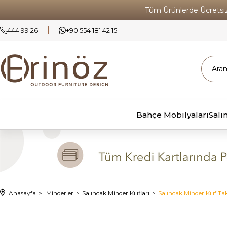
Tüm Ürünlerde Ücrets
444 99 26
+90 554 181 42 15
Bahçe Mobilyaları
Salı
Anasayfa
Minderler
Salıncak Minder Kılıfları
Salıncak Minder Kılıf Ta