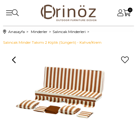
0
Anasayfa
Minderler
Salıncak Minderleri
Salıncak Minder Takımı 2 Kişilik (Süngerli) - Kahve/Krem