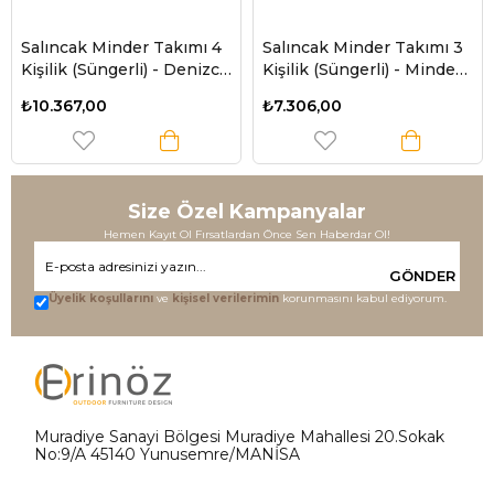
Salıncak Minder Takımı 4
Salıncak Minder Takımı 3
Kişilik (Süngerli) - Denizci
Kişilik (Süngerli) - Minder:
Desen
Denizci Desen Tente:
₺10.367,00
₺7.306,00
Lacivert
Size Özel Kampanyalar
Hemen Kayıt Ol Fırsatlardan Önce Sen Haberdar Ol!
GÖNDER
Üyelik koşullarını
ve
kişisel verilerimin
korunmasını kabul ediyorum.
Muradiye Sanayi Bölgesi Muradiye Mahallesi 20.Sokak
No:9/A 45140 Yunusemre/MANİSA