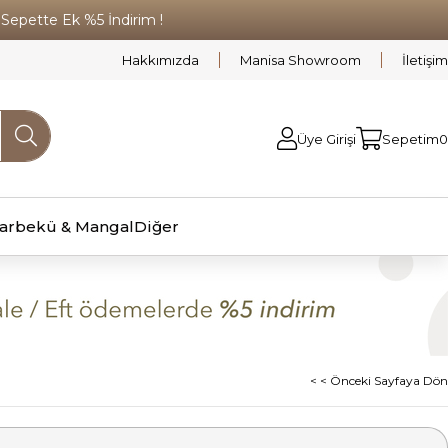
pette Ek %5 İndirim !
Hakkımızda
Manisa Showroom
İletişim
Üye Girişi
Sepetim
0
arbekü & Mangal
Diğer
< < Önceki Sayfaya Dön