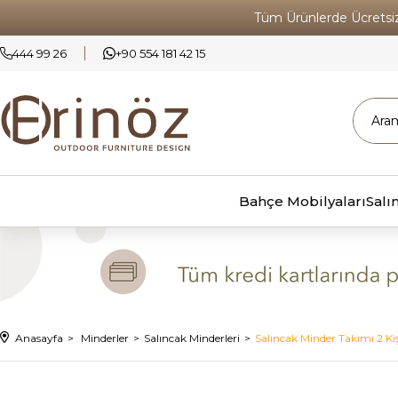
Tüm Ürünlerde Ücrets
444 99 26
+90 554 181 42 15
Bahçe Mobilyaları
Salı
Anasayfa
Minderler
Salıncak Minderleri
Salıncak Minder Takımı 2 Kişil