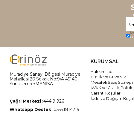
H
Üy
ed
KURUMSAL
Hakkımızda
Muradiye Sanayi Bölgesi Muradiye
Gizlilik ve Güvenlik
Mahallesi 20.Sokak No:9/A 45140
Mesafeli Satış Sözleş
Yunusemre/MANİSA
KVKK ve Gizlilik Politik
Garanti Koşulları
İade ve Değişim Koşull
Çağrı Merkezi :
444 9 926
Whatsapp Destek :
05541814215