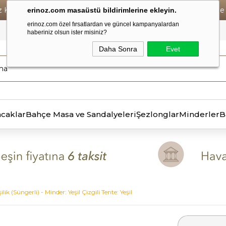
iz Kargo • Vade Farksız 6 Taksit ! • Havale Ödemelerde Se
erinoz.com masaüstü bildirimlerine ekleyin.
erinoz.com özel fırsatlardan ve güncel kampanyalardan
haberiniz olsun ister misiniz?
Daha Sonra
Evet
ncaklar
Bahçe Masa ve Sandalyeleri
Şezlonglar
Minderler
B
ik (Süngerli) - Minder: Yeşil Çizgili Tente: Yeşil