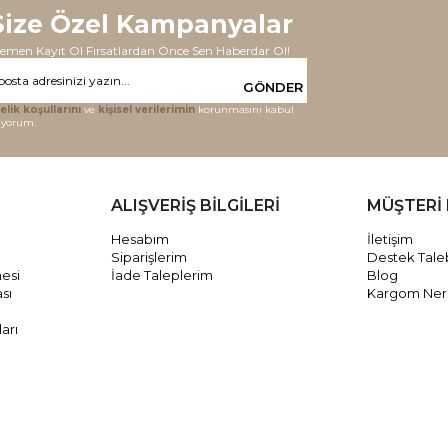
Size Özel Kampanyalar
emen Kayıt Ol Fırsatlardan Önce Sen Haberdar Ol!
GÖNDER
elik koşullarını
ve
kişisel verilerimin
korunmasını kabul
iyorum.
ALIŞVERİŞ BİLGİLERİ
MÜŞTERİ 
Hesabım
İletişim
Siparişlerim
Destek Tale
mesi
İade Taleplerim
Blog
ası
Kargom Ne
arı