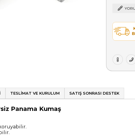
YORU
I
TESLIMAT VE KURULUM
SATIŞ SONRASI DESTEK
gersiz Panama Kumaş
oruyabilir.
ilir.