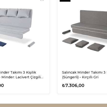
Ürün
inder Takımı 3 Kişilik
Salıncak Minder Takımı 3 K
- Minder: Lacivert Çizgili
(Süngerli) - Kırçıllı Gri
vert - Salvia
00
₺7.306,00