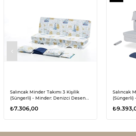
Ürün
Salıncak Minder Takımı 3 Kişilik
Salıncak M
(Süngerli) - Minder: Denizci Desen
(Süngerli) 
Tente: Lacivert
Tente: Laci
₺7.306,00
₺9.393,