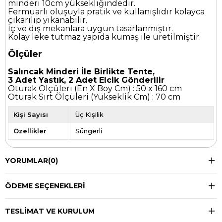
minderi 10cm yüksekliğindedir.
Fermuarlı oluşuyla pratik ve kullanışlıdır kolayca
çıkarılıp yıkanabilir.
İç ve dış mekanlara uygun tasarlanmıştır.
Kolay leke tutmaz yapıda kumaş ile üretilmiştir.
Ölçüler
Salıncak Minderi İle Birlikte Tente,
3 Adet Yastık, 2 Adet Elcik Gönderilir
Oturak Ölçüleri (En X Boy Cm) : 50 x 160 cm
Oturak Sırt Ölçüleri (Yükseklik Cm) : 70 cm
Kişi Sayısı
Üç Kişilik
Özellikler
Süngerli
YORUMLAR
(0)
ÖDEME SEÇENEKLERI
TESLIMAT VE KURULUM