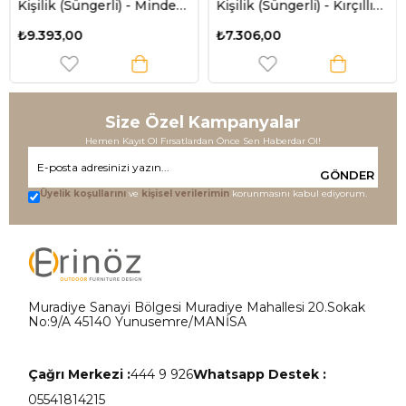
Kişilik (Süngerli) - Minder:
Kişilik (Süngerli) - Kırçıllı
Lacivert Çizgili Tente:
Gri
₺9.393,00
₺7.306,00
Lacivert - Salvia
Size Özel Kampanyalar
Hemen Kayıt Ol Fırsatlardan Önce Sen Haberdar Ol!
GÖNDER
Üyelik koşullarını
ve
kişisel verilerimin
korunmasını kabul ediyorum.
Muradiye Sanayi Bölgesi Muradiye Mahallesi 20.Sokak
No:9/A 45140 Yunusemre/MANİSA
Çağrı Merkezi :
444 9 926
Whatsapp Destek :
05541814215