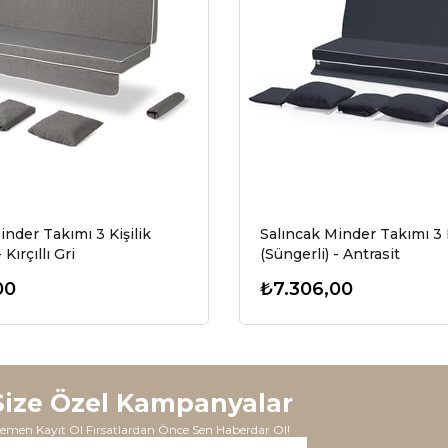
inder Takımı 3 Kişilik
Salıncak Minder Takımı 3 K
 Kırçıllı Gri
(Süngerli) - Antrasit
00
₺7.306,00
Size Özel Kampanyalar
emen Kayıt Ol Fırsatlardan Önce Sen Haberdar Ol!