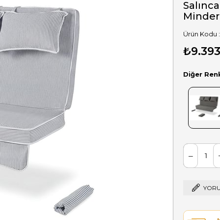
Salınca
Minder:
₺9.393
Diğer Ren
YORU