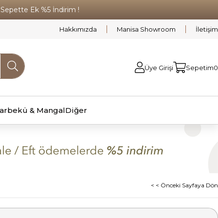
pette Ek %5 İndirim !
Hakkımızda
Manisa Showroom
İletişim
Üye Girişi
Sepetim
0
arbekü & Mangal
Diğer
< < Önceki Sayfaya Dön