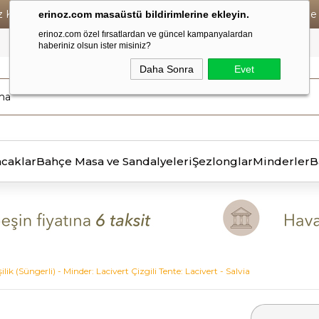
iz Kargo • Vade Farksız 6 Taksit ! • Havale Ödemelerde Se
erinoz.com masaüstü bildirimlerine ekleyin.
erinoz.com özel fırsatlardan ve güncel kampanyalardan
haberiniz olsun ister misiniz?
Daha Sonra
Evet
ncaklar
Bahçe Masa ve Sandalyeleri
Şezlonglar
Minderler
B
lik (Süngerli) - Minder: Lacivert Çizgili Tente: Lacivert - Salvia