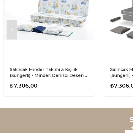
Salıncak Minder Takımı 3 Kişilik
Salıncak M
(Süngerli) - Minder: Denizci Desen
(Süngerli) -
Tente: Lacivert
₺7.306,00
₺7.306,
H