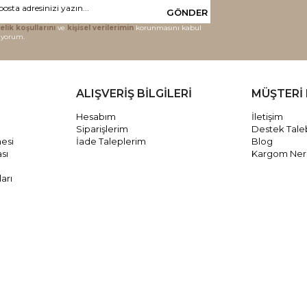
GÖNDER
elik koşullarını
ve
kişisel verilerimin
korunmasını kabul
iyorum.
ALIŞVERİŞ BİLGİLERİ
MÜŞTERİ 
Hesabım
İletişim
Siparişlerim
Destek Tale
mesi
İade Taleplerim
Blog
ası
Kargom Ne
arı