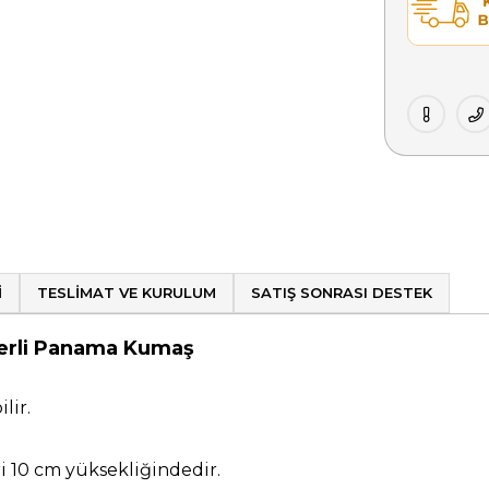
I
TESLIMAT VE KURULUM
SATIŞ SONRASI DESTEK
ngerli Panama Kumaş
lir.
ri 10 cm yüksekliğindedir.