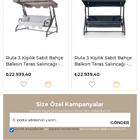
Ruta 3 Kişilik Sabit Bahçe
Ruta 3 Kişilik Sabit Bahçe
Balkon Teras Salıncağı -
Balkon Teras Salıncağı -
Minder: Gri Çizgili Tente:
Antrasit
₺22.939,40
₺22.939,40
Gri
Size Özel Kampanyalar
Hemen Kayıt Ol Fırsatlardan Önce Sen Haberdar Ol!
GÖNDER
Üyelik koşullarını
ve
kişisel verilerimin
korunmasını kabul ediyorum.