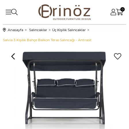
0
Anasayfa
Salıncaklar
Üç Kişilik Salıncaklar
Salvia 3 Kişilik Bahçe Balkon Teras Salıncağı - Antrasit