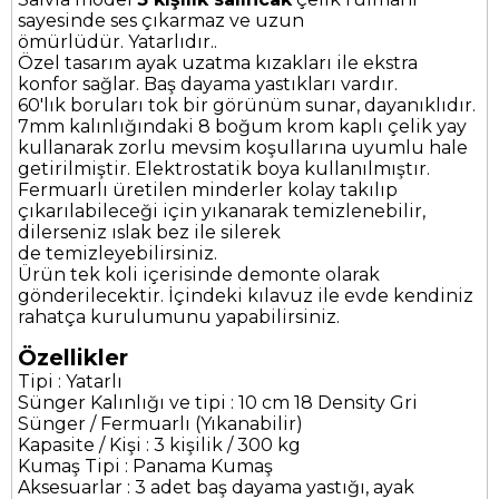
sayesinde ses çıkarmaz ve uzun
ömürlüdür. Yatarlıdır..
Özel tasarım ayak uzatma kızakları ile ekstra
konfor sağlar. Baş dayama yastıkları vardır.
60'lık boruları tok bir görünüm sunar, dayanıklıdır.
7mm kalınlığındaki 8 boğum krom kaplı çelik yay
kullanarak zorlu mevsim koşullarına uyumlu hale
getirilmiştir. Elektrostatik boya kullanılmıştır.
Fermuarlı üretilen minderler kolay takılıp
çıkarılabileceği için yıkanarak temizlenebilir,
dilerseniz ıslak bez ile silerek
de temizleyebilirsiniz.
Ürün tek koli içerisinde demonte olarak
gönderilecektir. İçindeki kılavuz ile evde kendiniz
rahatça kurulumunu yapabilirsiniz.
Özellikler
Tipi : Yatarlı
Sünger Kalınlığı ve tipi : 10 cm 18 Density Gri
Sünger / Fermuarlı (Yıkanabilir)
Kapasite / Kişi : 3 kişilik / 300 kg
Kumaş Tipi : Panama Kumaş
Aksesuarlar : 3 adet baş dayama yastığı, ayak