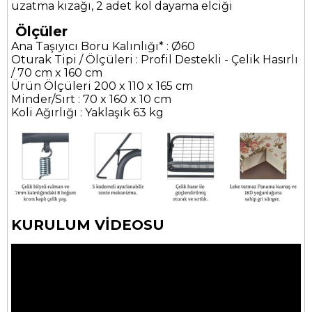
uzatma kızağı, 2 adet kol dayama elciği
Ölçüler
Ana Taşıyıcı Boru Kalınlığı* : Ø60
Oturak Tipi / Ölçüleri : Profil Destekli - Çelik Hasırlı
/ 70 cm x 160 cm
Ürün Ölçüleri 200 x 110 x 165 cm
Minder/Sırt : 70 x 160 x 10 cm
Koli Ağırlığı : Yaklaşık 63 kg
KURULUM VİDEOSU