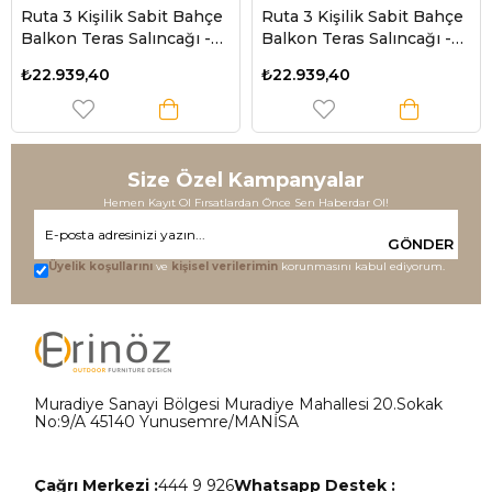
Ruta 3 Kişilik Sabit Bahçe
Ruta 3 Kişilik Sabit Bahçe
Balkon Teras Salıncağı -
Balkon Teras Salıncağı -
Minder: Gri Çizgili Tente:
Antrasit
₺22.939,40
₺22.939,40
Gri
Size Özel Kampanyalar
Hemen Kayıt Ol Fırsatlardan Önce Sen Haberdar Ol!
GÖNDER
Üyelik koşullarını
ve
kişisel verilerimin
korunmasını kabul ediyorum.
Muradiye Sanayi Bölgesi Muradiye Mahallesi 20.Sokak
No:9/A 45140 Yunusemre/MANİSA
Çağrı Merkezi :
444 9 926
Whatsapp Destek :