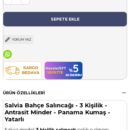
YORUM YAZ
ÜRÜN ÖZELLIKLERI
Salvia Bahçe Salıncağı - 3 Kişilik -
Antrasit Minder - Panama Kumaş -
Yatarlı
Salvia model
3 kişilik salıncak
çelik rulmanı