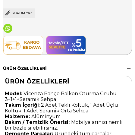
YORUM YAZ
ÜRÜN ÖZELLIKLERI
ÜRÜN ÖZELLİKLERİ
Model:
Vicenza Bahçe Balkon Oturma Grubu
3+1+1+Seramik Sehpa
Takım İçeriği
: 2 Adet Tekli Koltuk, 1 Adet Üçlü
Koltuk, 1 Adet Seramik Orta Sehpa
Malzeme:
Alüminyum
Bakım / Temizlik Önerisi:
Mobilyalarınızı nemli
bir bezle silebilirsiniz.
Demonte Parçalar:
Üründeki tüm parçalar