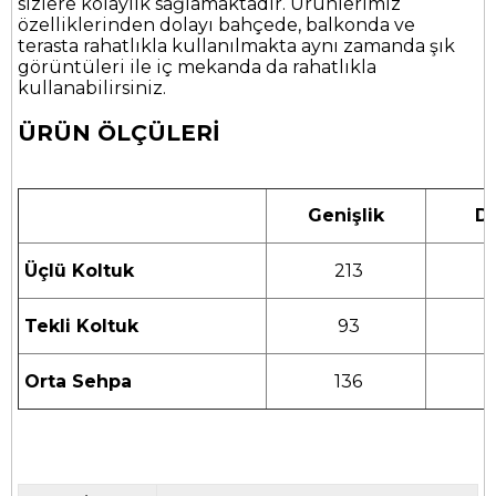
sizlere kolaylık sağlamaktadır. Ürünlerimiz
özelliklerinden dolayı bahçede, balkonda ve
terasta rahatlıkla kullanılmakta aynı zamanda şık
görüntüleri ile iç mekanda da rahatlıkla
kullanabilirsiniz.
ÜRÜN ÖLÇÜLERİ
Genişlik
De
Üçlü Koltuk
213
Tekli Koltuk
93
Orta Sehpa
136