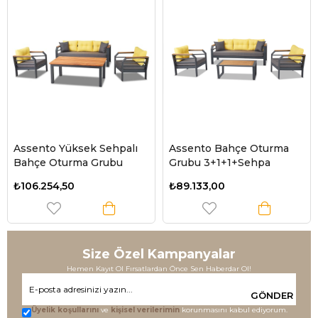
Assento Yüksek Sehpalı
Assento Bahçe Oturma
Bahçe Oturma Grubu
Grubu 3+1+1+Sehpa
₺106.254,50
₺89.133,00
Size Özel Kampanyalar
Hemen Kayıt Ol Fırsatlardan Önce Sen Haberdar Ol!
GÖNDER
Üyelik koşullarını
ve
kişisel verilerimin
korunmasını kabul ediyorum.