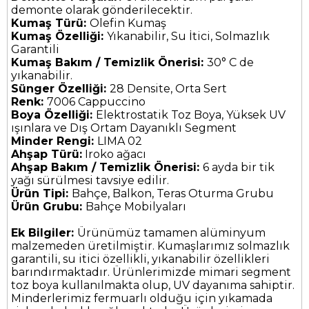
demonte olarak gönderilecektir.
Kumaş Türü:
Olefin Kumaş
Kumaş Özelliği:
Yıkanabilir, Su İtici, Solmazlık
Garantili
Kumaş Bakım / Temizlik Önerisi:
30° C de
yıkanabilir.
Sünger Özelliği:
28 Densite, Orta Sert
Renk:
7006 Cappuccino
Boya Özelliği:
Elektrostatik Toz Boya, Yüksek UV
ışınlara ve Dış Ortam Dayanıklı Segment
Minder Rengi:
LIMA 02
Ahşap Türü:
Iroko ağacı
Ahşap Bakım / Temizlik Önerisi:
6 ayda bir tik
yağı sürülmesi tavsiye edilir.
Ürün Tipi:
Bahçe, Balkon, Teras Oturma Grubu
Ürün Grubu:
Bahçe Mobilyaları
Ek Bilgiler:
Ürünümüz tamamen alüminyum
malzemeden üretilmiştir. Kumaşlarımız solmazlık
garantili, su itici özellikli, yıkanabilir özellikleri
barındırmaktadır. Ürünlerimizde mimari segment
toz boya kullanılmakta olup, UV dayanıma sahiptir.
Minderlerimiz fermuarlı olduğu için yıkamada