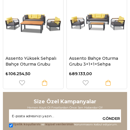
Assento Yüksek Sehpalı
Assento Bahçe Oturma
Bahçe Oturma Grubu
Grubu 3+1+1+Sehpa
₺106.254,50
₺89.133,00
Size Özel Kampanyalar
Hemen Kayıt Ol Fırsatlardan Önce Sen Haberdar Ol!
GÖNDER
Üyelik koşullarını
ve
kişisel verilerimin
korunmasını kabul ediyorum.