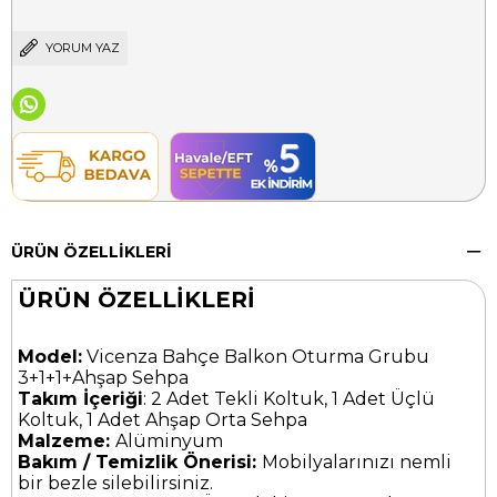
YORUM YAZ
ÜRÜN ÖZELLIKLERI
ÜRÜN ÖZELLİKLERİ
Model:
Vicenza Bahçe Balkon Oturma Grubu
3+1+1+Ahşap Sehpa
Takım İçeriği
: 2 Adet Tekli Koltuk, 1 Adet Üçlü
Koltuk, 1 Adet Ahşap Orta Sehpa
Malzeme:
Alüminyum
Bakım / Temizlik Önerisi:
Mobilyalarınızı nemli
bir bezle silebilirsiniz.