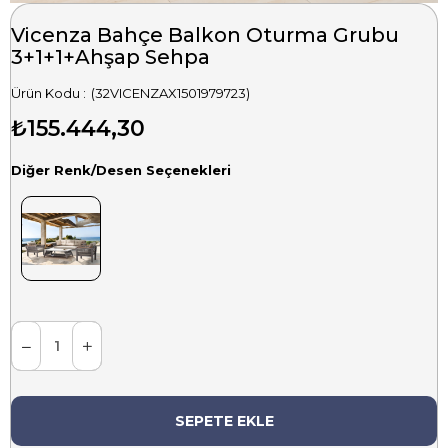
Vicenza Bahçe Balkon Oturma Grubu
3+1+1+Ahşap Sehpa
(32VICENZAX1501979723)
₺155.444,30
Diğer Renk/Desen Seçenekleri