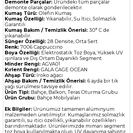
Demonte Parçalar:
Üründeki tüm parçalar
demonte olarak gönderilecektir.
Kumaş Türü:
Olefin Kumaş
Kumaş Özelliği:
Yıkanabilir, Su İtici, Solmazlık
Garantili
Kumaş Bakım / Temizlik Önerisi:
30° C de
yıkanabilir.
Sünger Özelliği:
28 Densite, Orta Sert
Renk:
7006 Cappuccino
Boya Özelliği:
Elektrostatik Toz Boya, Yüksek UV
ışınlara ve Dış Ortam Dayanıklı Segment
Minder Rengi:
AGVA01
Kırlent Rengi:
GALA CAGE OCEAN
Ahşap Türü:
Iroko ağacı
Ahşap Bakım / Temizlik Önerisi:
6 ayda bir tik
yağı sürülmesi tavsiye edilir.
Ürün Tipi:
Bahçe, Balkon, Teras Oturma Grubu
Ürün Grubu:
Bahçe Mobilyaları
Ek Bilgiler:
Ürünümüz tamamen alüminyum
malzemeden üretilmiştir. Kumaşlarımız solmazlık
garantili, su itici özellikli, yıkanabilir özellikleri
barındırmaktadır. Ürünlerimizde mimari segment
toz boya kullanılmakta olup, UV dayanıma sahiptir.