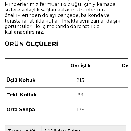
Minderlerimiz fermuarlı olduğu için yıkamada
sizlere kolaylık sağlamaktadır. Ürünlerimiz
özelliklerinden dolayı bahçede, balkonda ve
terasta rahatlıkla kullanılmakta aynı zamanda şık
görüntüleri ile iç mekanda da rahatlıkla
kullanabilirsiniz.
ÜRÜN ÖLÇÜLERİ
Genişlik
Der
Üçlü Koltuk
213
Tekli Koltuk
93
Orta Sehpa
136
Takım İçeriği
3-1-1 Sehpa Takım