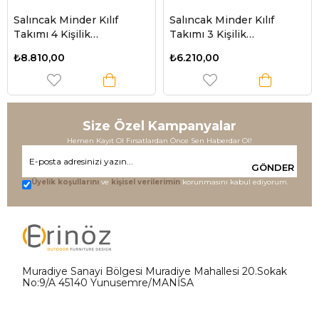
Salıncak Minder Kılıf
Salıncak Minder Kılıf
Takımı 4 Kişilik
Takımı 3 Kişilik
(Süngersiz) - Denizci
(Süngersiz) - İngiliz Gülü
₺8.810,00
₺6.210,00
Desen
Size Özel Kampanyalar
Hemen Kayıt Ol Fırsatlardan Önce Sen Haberdar Ol!
GÖNDER
Üyelik koşullarını
ve
kişisel verilerimin
korunmasını kabul ediyorum.
Muradiye Sanayi Bölgesi Muradiye Mahallesi 20.Sokak
No:9/A 45140 Yunusemre/MANİSA