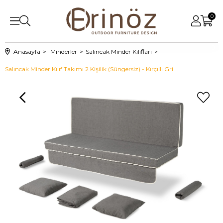
0
Anasayfa
Minderler
Salıncak Minder Kılıfları
Salıncak Minder Kılıf Takımı 2 Kişilik (Süngersiz) - Kırçıllı Gri