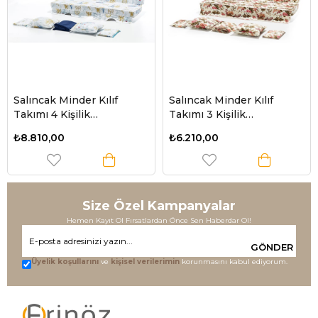
Salıncak Minder Kılıf
Salıncak Minder Kılıf
Takımı 4 Kişilik
Takımı 3 Kişilik
(Süngersiz) - Denizci
(Süngersiz) - İngiliz Gülü
₺8.810,00
₺6.210,00
Desen
Size Özel Kampanyalar
Hemen Kayıt Ol Fırsatlardan Önce Sen Haberdar Ol!
GÖNDER
Üyelik koşullarını
ve
kişisel verilerimin
korunmasını kabul ediyorum.