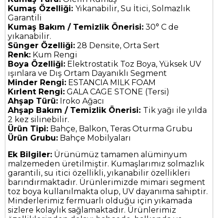
Kumaş Özelliği:
Yıkanabilir, Su İtici, Solmazlık
Garantili
Kumaş Bakım / Temizlik Önerisi:
30° C de
yıkanabilir.
Sünger Özelliği:
28 Densite, Orta Sert
Renk:
Kum Rengi
Boya Özelliği:
Elektrostatik Toz Boya, Yüksek UV
ışınlara ve Dış Ortam Dayanıklı Segment
Minder Rengi:
ESTANCIA MILK FOAM
Kırlent Rengi:
GALA CAGE STONE (Tersi)
Ahşap Türü:
Iroko Ağacı
Ahşap Bakım / Temizlik Önerisi:
Tik yağı ile yılda
2 kez silinebilir.
Ürün Tipi:
Bahçe, Balkon, Teras Oturma Grubu
Ürün Grubu:
Bahçe Mobilyaları
Ek Bilgiler:
Ürünümüz tamamen alüminyum
malzemeden üretilmiştir. Kumaşlarımız solmazlık
garantili, su itici özellikli, yıkanabilir özellikleri
barındırmaktadır. Ürünlerimizde mimari segment
toz boya kullanılmakta olup, UV dayanıma sahiptir.
Minderlerimiz fermuarlı olduğu için yıkamada
sizlere kolaylık sağlamaktadır. Ürünlerimiz