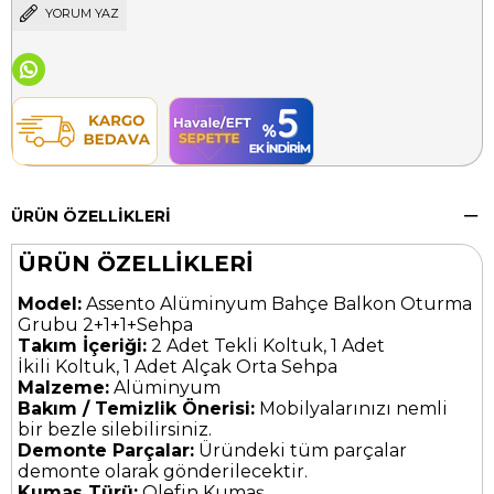
YORUM YAZ
ÜRÜN ÖZELLIKLERI
ÜRÜN ÖZELLİKLERİ
Model:
Assento Alüminyum Bahçe Balkon Oturma
Grubu 2+1+1+Sehpa
Takım İçeriği:
2 Adet Tekli Koltuk, 1 Adet
İkili Koltuk, 1 Adet Alçak Orta Sehpa
Malzeme:
Alüminyum
Bakım / Temizlik Önerisi:
Mobilyalarınızı nemli
bir bezle silebilirsiniz.
Demonte Parçalar:
Üründeki tüm parçalar
demonte olarak gönderilecektir.
Kumaş Türü:
Olefin Kumaş