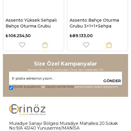
Assento Yüksek Sehpalı
Assento Bahçe Oturma
Bahçe Oturma Grubu
Grubu 3+1+1+Sehpa
₺106.254,50
₺89.133,00
Size Özel Kampanyalar
Hemen Kayıt Ol Fırsatlardan Önce Sen Haberdar Ol!
GÖNDER
Üyelik koşullarını
ve
kişisel verilerimin
korunmasını kabul ediyorum.
Muradiye Sanayi Bölgesi Muradiye Mahallesi 20.Sokak
No:9/A 45140 Yunusemre/MANİSA