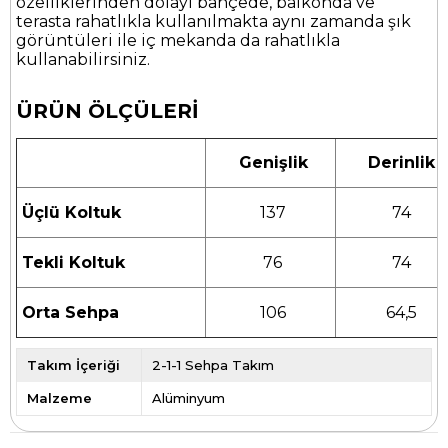
özelliklerinden dolayı bahçede, balkonda ve
terasta rahatlıkla kullanılmakta aynı zamanda şık
görüntüleri ile iç mekanda da rahatlıkla
kullanabilirsiniz.
ÜRÜN ÖLÇÜLERİ
Genişlik
Derinlik
Üçlü Koltuk
137
74
Tekli Koltuk
76
74
Orta Sehpa
106
64,5
Takım İçeriği
2-1-1 Sehpa Takım
Malzeme
Alüminyum