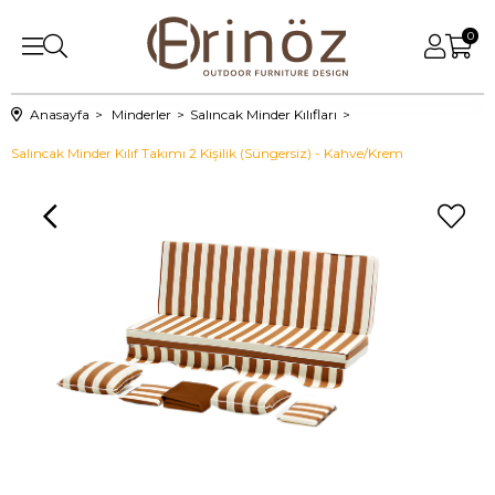
0
Anasayfa
Minderler
Salıncak Minder Kılıfları
Salıncak Minder Kılıf Takımı 2 Kişilik (Süngersiz) - Kahve/Krem