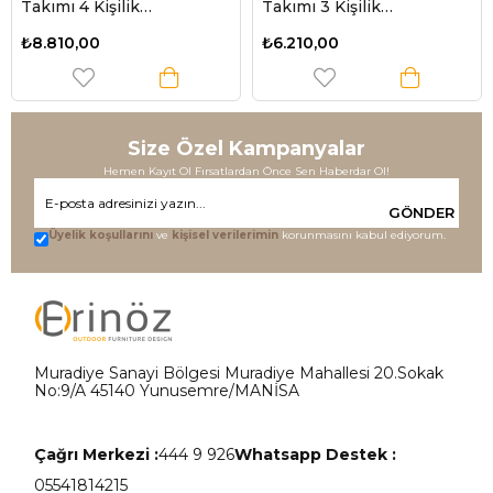
Takımı 4 Kişilik
Takımı 3 Kişilik
(Süngersiz) - Denizci
(Süngersiz) - İngiliz Gülü
₺8.810,00
₺6.210,00
Desen
Size Özel Kampanyalar
Hemen Kayıt Ol Fırsatlardan Önce Sen Haberdar Ol!
GÖNDER
Üyelik koşullarını
ve
kişisel verilerimin
korunmasını kabul ediyorum.
Muradiye Sanayi Bölgesi Muradiye Mahallesi 20.Sokak
No:9/A 45140 Yunusemre/MANİSA
Çağrı Merkezi :
444 9 926
Whatsapp Destek :
05541814215